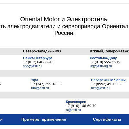
Oriental Motor и Электростиль.
ить электродвигатели и сервопривода Ориентал
России:
Северо-Западный ФО
Южный, Северо-Кавка
Санкт-Петербург
Ростов-на-Дону
+7 (812) 646-22-45
+7 (918) 555-22-19
spb@estl.ru
ug@estl-ug.ru
Уфа
Набережные Челны
87
+7 (347) 299-18-33
+7 (8552) 49-12-32
ufa@estl.ru
nch@estl.ru
Красноярск
+7 (916) 146-69-70
o@estl.ru
ия
Примеры применения
Сертификаты